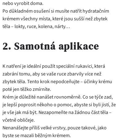
nebo vyrobit doma.
Po důkladném osušení si musíte natřít hydratačním
krémem všechny místa, které jsou sušší než zbytek
těla – lokty, ruce, kolena, nárty…
2. Samotná aplikace
K natření je ideální použít speciální rukavici, která
zabrání tomu, aby se vaše ruce zbarvily více než
zbytek těla. Tento krok nepodceňujte – účinky krému
poté jen těžko zmírníte.
Krém je důležité nanášet rovnoměrně. Co se týče zad,
je lepší poprosit někoho o pomoc, abyste si byli jistí, že
je vše jak má být. Nezapomeňte na žádnou část těla –
včetně obličeje.
Nenanášejte příliš velké vrstvy, pouze takové, jako
byste se mazali běžným krémem.