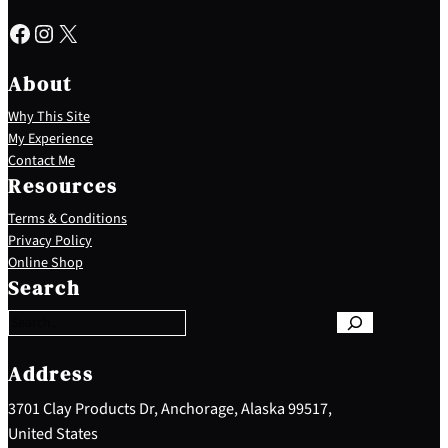
Facebook
Instagram
X
About
Why This Site
My Experience
Contact Me
Resources
Terms & Conditions
Privacy Policy
S
Online Shop
e
Search
a
r
c
h
Address
3701 Clay Products Dr, Anchorage, Alaska 99517,
United States