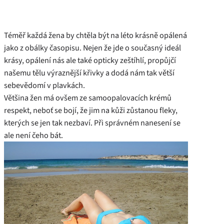
Téměř každá žena by chtěla být na léto krásně opálená
jako z obálky časopisu. Nejen že jde o současný ideál
krásy, opálení nás ale také opticky zeštíhlí, propůjčí
našemu tělu výraznější křivky a dodá nám tak větší
sebevědomí v plavkách.
Většina žen má ovšem ze samoopalovacích krémů
respekt, neboť se bojí, že jim na kůži zůstanou fleky,
kterých se jen tak nezbaví. Při správném nanesení se
ale není čeho bát.