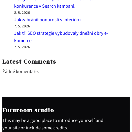
konkurence v Search kampani.
8. 5. 2026
Jak zabránit ponurosti v interiéru
7. 5. 2026
Jak tři SEO strategie vybudovaly dnešní obry e-
komerce
7. 5. 2026
Latest Comments
Žádné komentáře.
Futuroom studio
This may be a good place to introduce yourself and
your site or include some credits.