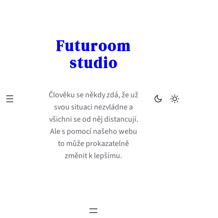
Přeskočit
na
obsah
Futuroom
studio
Člověku se někdy zdá, že už
svou situaci nezvládne a
všichni se od něj distancují.
Ale s pomocí našeho webu
to může prokazatelně
změnit k lepšímu.