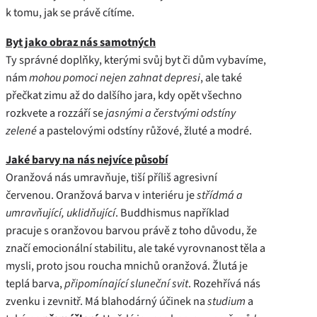
k tomu, jak se právě cítíme.
Byt jako obraz nás samotných
Ty správné doplňky, kterými svůj byt či dům vybavíme,
nám
mohou pomoci nejen zahnat depresi
, ale také
přečkat zimu až do dalšího jara, kdy opět všechno
rozkvete a rozzáří se
jasnými a čerstvými odstíny
zelené
a pastelovými odstíny růžové, žluté a modré.
Jaké barvy na nás nejvíce působí
Oranžová nás umravňuje, tiší příliš agresivní
červenou. Oranžová barva v interiéru je
střídmá a
umravňující, uklidňující
. Buddhismus například
pracuje s oranžovou barvou právě z toho důvodu, že
značí emocionální stabilitu, ale také vyrovnanost těla a
mysli, proto jsou roucha mnichů oranžová. Žlutá je
teplá barva,
připomínající sluneční svit
. Rozehřívá nás
zvenku i zevnitř. Má blahodárný účinek na
studium
a