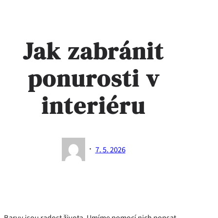
Jak zabránit
ponurosti v
interiéru
·
7. 5. 2026
Barvy jsou radost života. Umíme pomocí nich popsat