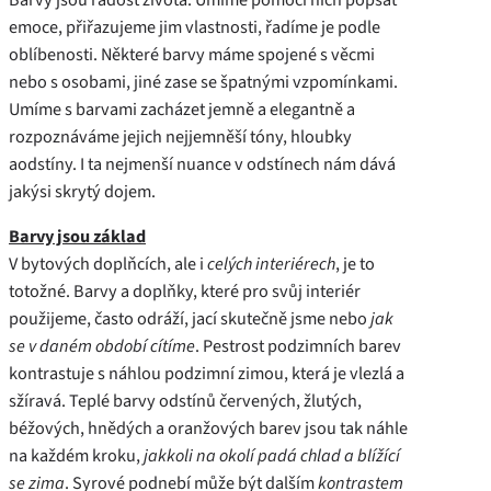
emoce, přiřazujeme jim vlastnosti, řadíme je podle
oblíbenosti. Některé barvy máme spojené s věcmi
nebo s osobami, jiné zase se špatnými vzpomínkami.
Umíme s barvami zacházet jemně a elegantně a
rozpoznáváme jejich nejjemněší tóny, hloubky
aodstíny. I ta nejmenší nuance v odstínech nám dává
jakýsi skrytý dojem.
Barvy jsou základ
V bytových doplňcích, ale i
celých interiérech
, je to
totožné. Barvy a doplňky, které pro svůj interiér
použijeme, často odráží, jací skutečně jsme nebo
jak
se v daném období cítíme
. Pestrost podzimních barev
kontrastuje s náhlou podzimní zimou, která je vlezlá a
sžíravá. Teplé barvy odstínů červených, žlutých,
béžových, hnědých a oranžových barev jsou tak náhle
na každém kroku,
jakkoli na okolí padá chlad a blížící
se zima
. Syrové podnebí může být dalším
kontrastem