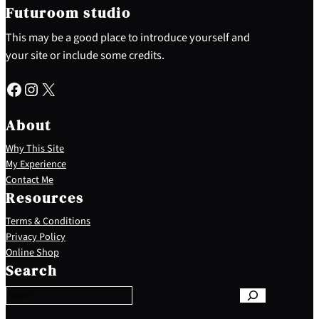
Futuroom studio
This may be a good place to introduce yourself and
your site or include some credits.
Facebook
Instagram
X
About
Why This Site
My Experience
Contact Me
Resources
Terms & Conditions
Privacy Policy
S
Online Shop
e
Search
a
r
c