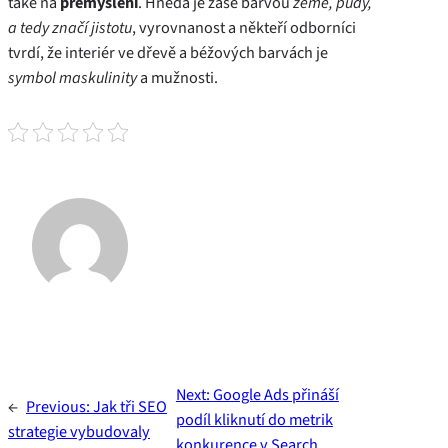
také na
přemýšlení
. Hnědá je zase barvou
země, půdy,
a tedy značí jistotu
, vyrovnanost a někteří odborníci
tvrdí, že interiér ve dřevě a béžových barvách je
symbol maskulinity
a mužnosti.
Next:
Google Ads přináší
←
Previous:
Jak tři SEO
podíl kliknutí do metrik
strategie vybudovaly
konkurence v Search