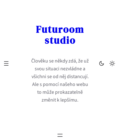
Přeskočit
na
obsah
Futuroom
studio
Člověku se někdy zdá, že už
svou situaci nezvládne a
všichni se od něj distancují.
Ale s pomocí našeho webu
to může prokazatelně
změnit k lepšímu.