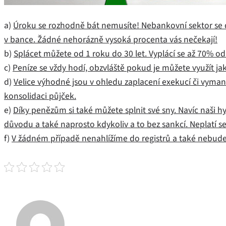
a)
Úroku se rozhodně bát nemusíte! Nebankovní sektor se d
v bance. Žádné nehorázně vysoká procenta vás nečekají!
b)
Splácet můžete od 1 roku do 30 let. Vyplácí se až 70% o
c)
Peníze se vždy hodí, obzvláště pokud je můžete využít j
d)
Velice výhodné jsou v ohledu zaplacení exekucí či vyman
konsolidaci půjček.
e)
Díky penězům si také můžete splnit své sny. Navíc naši 
důvodu a také naprosto kdykoliv a to bez sankcí. Neplatí s
f)
V žádném případě nenahlížíme do registrů a také nebude