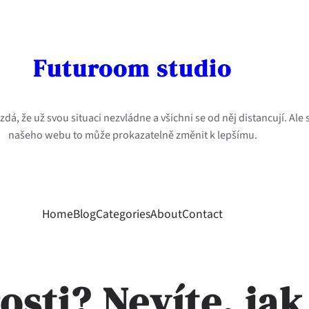
Futuroom studio
dá, že už svou situaci nezvládne a všichni se od něj distancují. Ale
našeho webu to může prokazatelně změnit k lepšímu.
Home
Blog
Categories
About
Contact
osti? Nevíte, jak