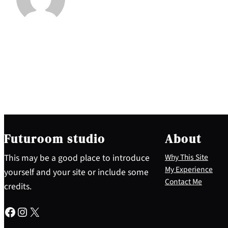
Futuroom studio
About
This may be a good place to introduce
Why This Site
My Experience
yourself and your site or include some
Contact Me
credits.
Facebook
Instagram
X