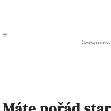
Přeskočit
na
obsah
Člověku se někdy z
Máte pořád star