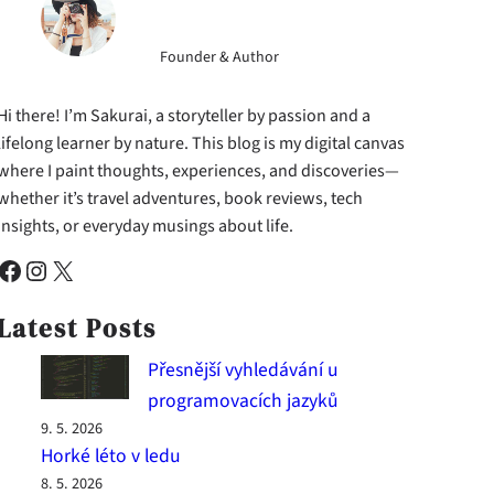
Founder & Author
Hi there! I’m Sakurai, a storyteller by passion and a
lifelong learner by nature. This blog is my digital canvas
where I paint thoughts, experiences, and discoveries—
whether it’s travel adventures, book reviews, tech
insights, or everyday musings about life.
cebook
Instagram
X
Latest Posts
Přesnější vyhledávání u
programovacích jazyků
9. 5. 2026
Horké léto v ledu
8. 5. 2026