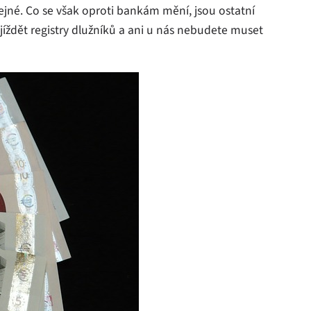
tejné. Co se však oproti bankám mění, jsou ostatní
íždět registry dlužníků a ani u nás nebudete muset