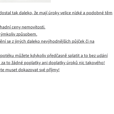
ostal tak daleko, že mají úroky velice nízké a podobné těm
dhadní ceny nemovitosti.
akýmkoliv způsobem.
ění se z jiných daleko nevýhodnějších půjček či na
hypotéku můžete kdykoliv předčasně splatit a to bez udání
e za to žádné poplatky ani doplatky úroků nic takového!
te muset dokazovat své příjmy!