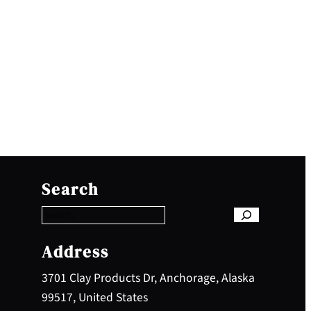
S
e
Search
a
r
c
h
Address
3701 Clay Products Dr, Anchorage, Alaska
99517, United States