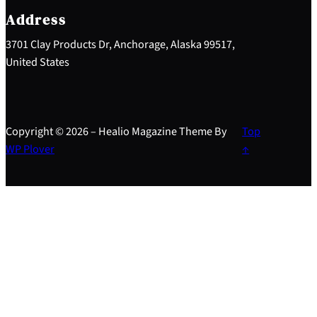
h
Address
3701 Clay Products Dr, Anchorage, Alaska 99517,
United States
Copyright © 2026 – Healio Magazine Theme By
Top
WP Plover
↑