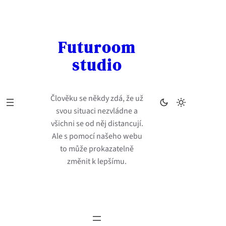
Přeskočit
na
obsah
Futuroom
studio
Člověku se někdy zdá, že už
svou situaci nezvládne a
všichni se od něj distancují.
Ale s pomocí našeho webu
to může prokazatelně
změnit k lepšímu.