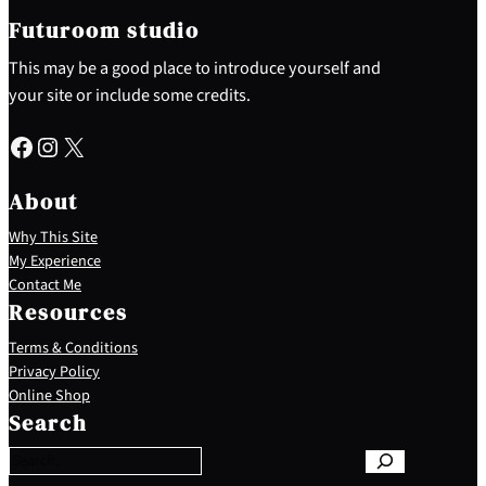
Futuroom studio
This may be a good place to introduce yourself and
your site or include some credits.
Facebook
Instagram
X
About
Why This Site
My Experience
Contact Me
Resources
Terms & Conditions
Privacy Policy
S
Online Shop
e
Search
a
r
c