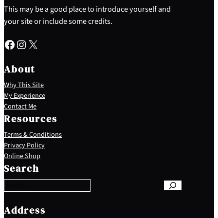
This may be a good place to introduce yourself and
your site or include some credits.
Facebook
Instagram
X
About
Why This Site
My Experience
Contact Me
Resources
Terms & Conditions
Privacy Policy
S
Online Shop
e
Search
a
r
c
h
Address