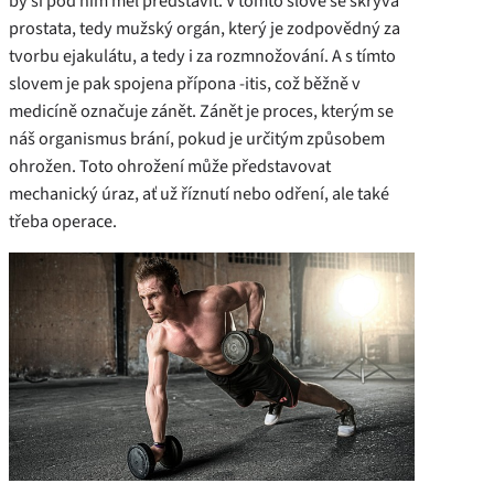
by si pod ním měl představit. V tomto slově se skrývá
prostata, tedy mužský orgán, který je zodpovědný za
tvorbu ejakulátu, a tedy i za rozmnožování. A s tímto
slovem je pak spojena přípona -itis, což běžně v
medicíně označuje zánět. Zánět je proces, kterým se
náš organismus brání, pokud je určitým způsobem
ohrožen. Toto ohrožení může představovat
mechanický úraz, ať už říznutí nebo odření, ale také
třeba operace.