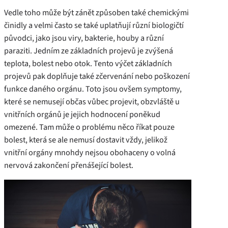
Vedle toho může být zánět způsoben také chemickými
činidly a velmi často se také uplatňují různí biologičtí
původci, jako jsou viry, bakterie, houby a různí
paraziti. Jedním ze základních projevů je zvýšená
teplota, bolest nebo otok. Tento výčet základních
projevů pak doplňuje také zčervenání nebo poškození
funkce daného orgánu. Toto jsou ovšem symptomy,
které se nemusejí občas vůbec projevit, obzvláště u
vnitřních orgánů je jejich hodnocení poněkud
omezené. Tam může o problému něco říkat pouze
bolest, která se ale nemusí dostavit vždy, jelikož
vnitřní orgány mnohdy nejsou obohaceny o volná
nervová zakončení přenášející bolest.