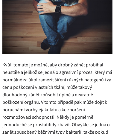
Kvůli tomuto je možné, aby drobný zánět probíhal
neustále a jelikož se jedná o agresivní proces, který má
normálně za úkol zamezit šíření různých patogenů i za
cenu poškození vlastních tkání, může takový
dlouhodobý zánět způsobit úplné a nevratné
poškození orgánu. V tomto případě pak může dojít k
poruchám tvorby ejakulátu a ke zhoršení
rozmnožovací schopnosti. Někdy je poměrně
jednoduché se prostatitidy zbavit. Obvykle se jedná o
zánět způsobený běžnými typy bakterií, takže pokud