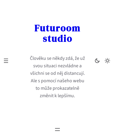
Přeskočit
na
obsah
Futuroom
studio
Člověku se někdy zdá, že už
svou situaci nezvládne a
všichni se od něj distancují.
Ale s pomocí našeho webu
to může prokazatelně
změnit k lepšímu.