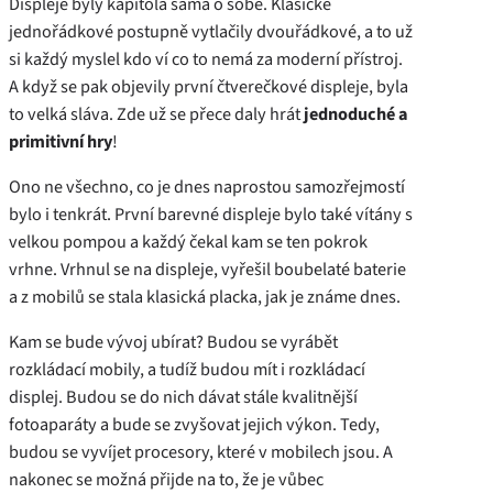
Displeje byly kapitola sama o sobě. Klasické
jednořádkové postupně vytlačily dvouřádkové, a to už
si každý myslel kdo ví co to nemá za moderní přístroj.
A když se pak objevily první čtverečkové displeje, byla
to velká sláva. Zde už se přece daly hrát
jednoduché a
primitivní hry
!
Ono ne všechno, co je dnes naprostou samozřejmostí
bylo i tenkrát. První barevné displeje bylo také vítány s
velkou pompou a každý čekal kam se ten pokrok
vrhne. Vrhnul se na displeje, vyřešil boubelaté baterie
a z mobilů se stala klasická placka, jak je známe dnes.
Kam se bude vývoj ubírat? Budou se vyrábět
rozkládací mobily, a tudíž budou mít i rozkládací
displej. Budou se do nich dávat stále kvalitnější
fotoaparáty a bude se zvyšovat jejich výkon. Tedy,
budou se vyvíjet procesory, které v mobilech jsou. A
nakonec se možná přijde na to, že je vůbec