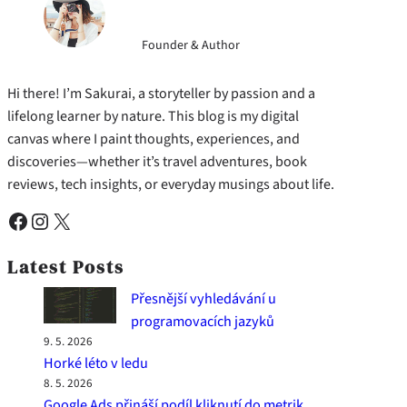
Founder & Author
Hi there! I’m Sakurai, a storyteller by passion and a
lifelong learner by nature. This blog is my digital
canvas where I paint thoughts, experiences, and
discoveries—whether it’s travel adventures, book
reviews, tech insights, or everyday musings about life.
Facebook
Instagram
X
Latest Posts
Přesnější vyhledávání u
programovacích jazyků
9. 5. 2026
Horké léto v ledu
8. 5. 2026
Google Ads přináší podíl kliknutí do metrik