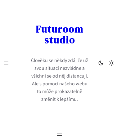
Přeskočit
na
obsah
Futuroom
studio
Člověku se někdy zdá, že už
svou situaci nezvládne a
všichni se od něj distancují.
Ale s pomocí našeho webu
to může prokazatelně
změnit k lepšímu.