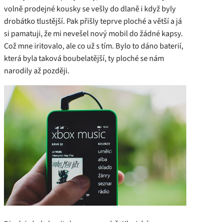
volně prodejné kousky se vešly do dlaně i když byly
drobátko tlustější. Pak přišly teprve ploché a větší a já
si pamatuji, že mi nevešel nový mobil do žádné kapsy.
Což mne iritovalo, ale co už s tím. Bylo to dáno baterií,
která byla taková boubelatější, ty ploché se nám
narodily až později.