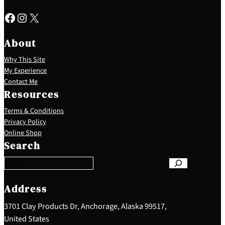
Facebook
Instagram
X
About
Why This Site
My Experience
Contact Me
Resources
Terms & Conditions
Privacy Policy
S
Online Shop
e
Search
a
r
c
h
Address
3701 Clay Products Dr, Anchorage, Alaska 99517,
United States