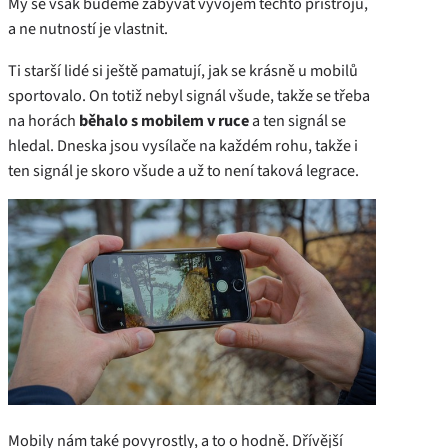
My se však budeme zabývat vývojem těchto přístrojů,
a ne nutností je vlastnit.
Ti starší lidé si ještě pamatují, jak se krásně u mobilů
sportovalo. On totiž nebyl signál všude, takže se třeba
na horách
běhalo s mobilem v ruce
a ten signál se
hledal. Dneska jsou vysílače na každém rohu, takže i
ten signál je skoro všude a už to není taková legrace.
Mobily nám také povyrostly, a to o hodně. Dřívější