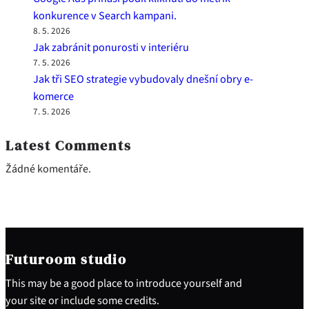
konkurence v Search kampani.
8. 5. 2026
Jak zabránit ponurosti v interiéru
7. 5. 2026
Jak tři SEO strategie vybudovaly dnešní obry e-
komerce
7. 5. 2026
Latest Comments
Žádné komentáře.
Futuroom studio
This may be a good place to introduce yourself and
your site or include some credits.