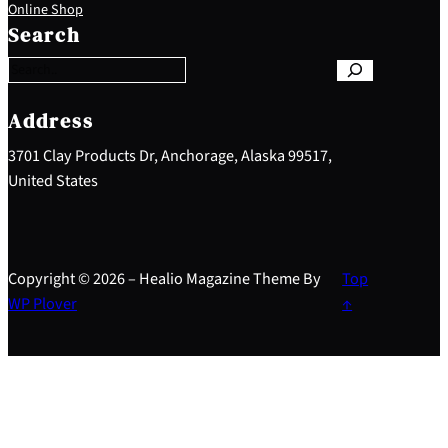
S
Online Shop
e
Search
a
r
c
h
Address
3701 Clay Products Dr, Anchorage, Alaska 99517,
United States
Copyright © 2026 – Healio Magazine Theme By
Top
WP Plover
↑