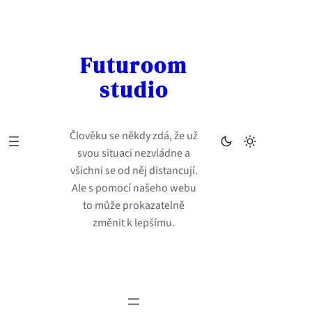
Přeskočit
na
obsah
Futuroom
studio
Člověku se někdy zdá, že už
svou situaci nezvládne a
všichni se od něj distancují.
Ale s pomocí našeho webu
to může prokazatelně
změnit k lepšímu.