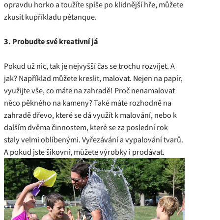
opravdu horko a toužíte spíše po klidnější hře, můžete
zkusit kupříkladu pétanque.
3. Probuďte své kreativní já
Pokud už nic, tak je nejvyšší čas se trochu rozvíjet. A
jak? Například můžete kreslit, malovat. Nejen na papír,
využijte vše, co máte na zahradě! Proč nenamalovat
něco pěkného na kameny? Také máte rozhodně na
zahradě dřevo, které se dá využít k malování, nebo k
dalším dvěma činnostem, které se za poslední rok
staly velmi oblíbenými. Vyřezávání a vypalování tvarů.
A pokud jste šikovní, můžete výrobky i prodávat.