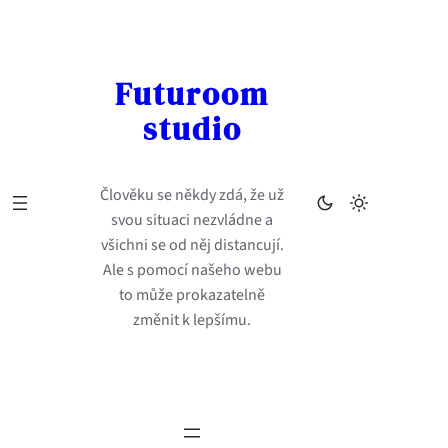
Přeskočit
na
obsah
Futuroom
studio
Člověku se někdy zdá, že už
svou situaci nezvládne a
všichni se od něj distancují.
Ale s pomocí našeho webu
to může prokazatelně
změnit k lepšímu.