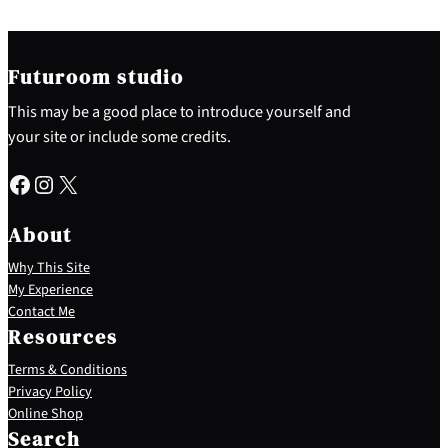
Futuroom studio
This may be a good place to introduce yourself and
your site or include some credits.
Facebook
Instagram
X
About
Why This Site
My Experience
Contact Me
Resources
Terms & Conditions
Privacy Policy
S
Online Shop
e
Search