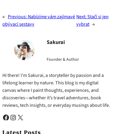
←
Previous:
Nabízíme vám zajímavé
Next:
Stačí si jen
obývací sestavy
vybrat
→
Sakurai
Founder & Author
Hi there! I’m Sakurai, a storyteller by passion and a
lifelong learner by nature. This blog is my digital
canvas where I paint thoughts, experiences, and
discoveries—whether it’s travel adventures, book
reviews, tech insights, or everyday musings about life.
Facebook
Instagram
X
Latest Posts