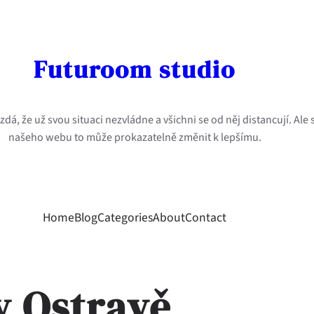
Futuroom studio
dá, že už svou situaci nezvládne a všichni se od něj distancují. Ale
našeho webu to může prokazatelně změnit k lepšímu.
Home
Blog
Categories
About
Contact
v Ostravě