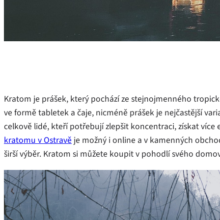
Kratom je prášek, který pochází ze stejnojmenného tropick
ve formě tabletek a čaje, nicméně prášek je nejčastější varia
celkově lidé, kteří potřebují zlepšit koncentraci, získat ví
kratomu v Ostravě
je možný i online a v kamenných obchode
širší výběr. Kratom si můžete koupit v pohodlí svého domov