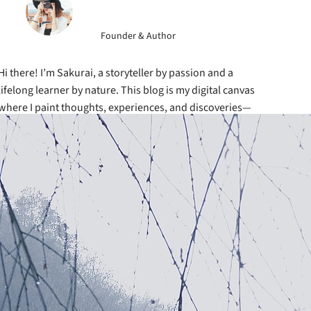
Founder & Author
Hi there! I’m Sakurai, a storyteller by passion and a
lifelong learner by nature. This blog is my digital canvas
where I paint thoughts, experiences, and discoveries—
whether it’s travel adventures, book reviews, tech
insights, or everyday musings about life.
cebook
Instagram
X
Latest Posts
Přesnější vyhledávání u
programovacích jazyků
9. 5. 2026
Horké léto v ledu
8. 5. 2026