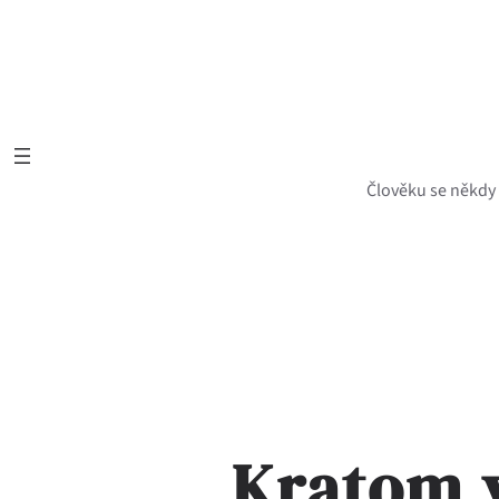
Přeskočit
na
obsah
Člověku se někdy z
Kratom 