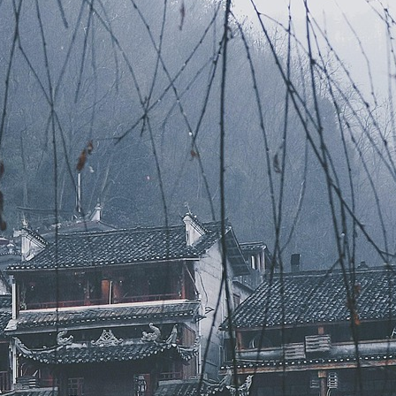
Google Ads přináší podíl kliknutí do metrik
konkurence v Search kampani.
8. 5. 2026
Jak zabránit ponurosti v interiéru
7. 5. 2026
Jak tři SEO strategie vybudovaly dnešní obry
e-komerce
7. 5. 2026
Latest Comments
Žádné komentáře.