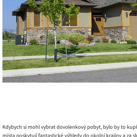
Kdybych si mohl vybrat dovolenkový pobyt, bylo by to kupří
místa poskytují fantastické výhledy do okolní krajiny a za 