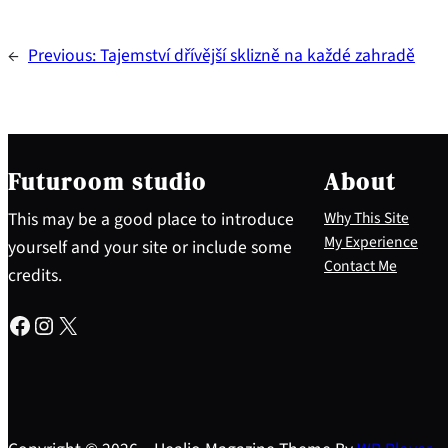
←
Previous:
Tajemství dřívější sklizně na každé zahradě
Futuroom studio
About
This may be a good place to introduce
Why This Site
My Experience
yourself and your site or include some
Contact Me
credits.
Facebook
Instagram
X