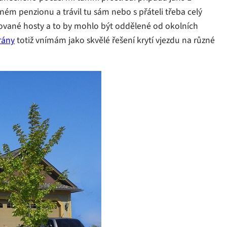
ém penzionu a trávil tu sám nebo s přáteli třeba celý
tované hosty a to by mohlo být oddělené od okolních
rány
totiž vnímám jako skvělé řešení krytí vjezdu na různé