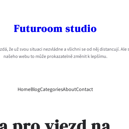
Futuroom studio
dá, že už svou situaci nezvládne a všichni se od něj distancují. Ale
našeho webu to může prokazatelně změnit k lepšímu.
Home
Blog
Categories
About
Contact
a pro vjezd na