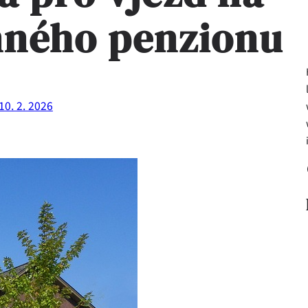
nného penzionu
10. 2. 2026
Fa