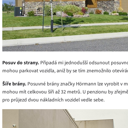
Posuv do strany.
Připadá mi jednodušší odsunout posuvno
mohou parkovat vozidla, aniž by se tím znemožnilo otevírání
Šíře brány.
Posuvné brány značky Hörmann lze vyrobit v ma
mohou mít celkovou šíři až 32 metrů. U penzionu by zřejmě
pro průjezd dvou nákladních vozidel vedle sebe.