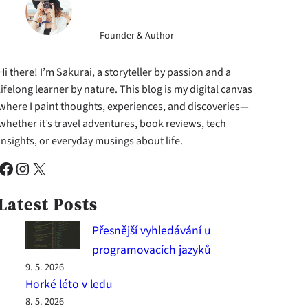
Founder & Author
Hi there! I’m Sakurai, a storyteller by passion and a
lifelong learner by nature. This blog is my digital canvas
where I paint thoughts, experiences, and discoveries—
whether it’s travel adventures, book reviews, tech
insights, or everyday musings about life.
cebook
Instagram
X
Latest Posts
Přesnější vyhledávání u
programovacích jazyků
9. 5. 2026
Horké léto v ledu
8. 5. 2026