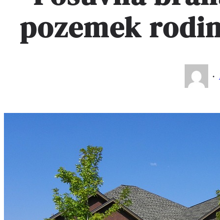
pozemek rodi
·