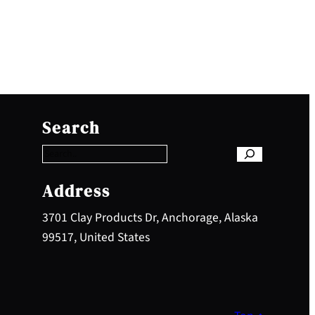
S
e
Search
a
r
c
h
Address
3701 Clay Products Dr, Anchorage, Alaska
99517, United States