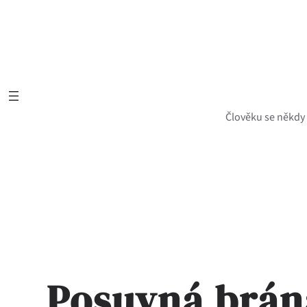
Přeskočit
na
obsah
Člověku se někdy z
Posuvná brán