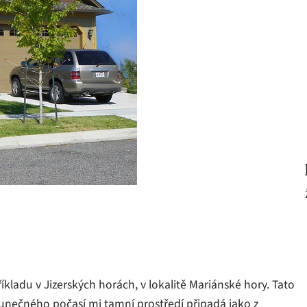
kladu v Jizerských horách, v lokalitě Mariánské hory. Tato
slunečného počasí mi tamní prostředí připadá jako z