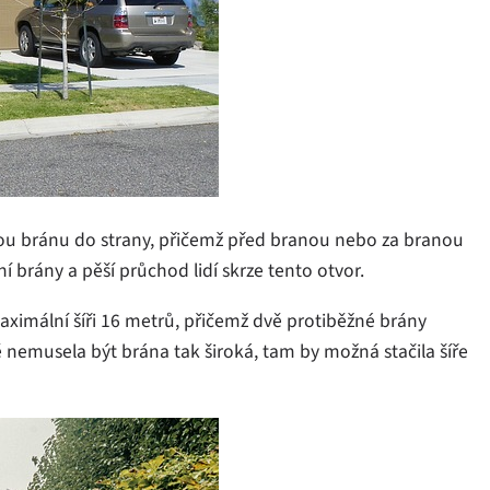
u bránu do strany, přičemž před branou nebo za branou
 brány a pěší průchod lidí skrze tento otvor.
ximální šíři 16 metrů, přičemž dvě protiběžné brány
 nemusela být brána tak široká, tam by možná stačila šíře