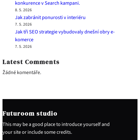
konkurence v Search kampani.
8. 5. 2026
Jak zabránit ponurosti v interiéru
7. 5. 2026
Jak tři SEO strategie vybudovaly dnešní obry e-
komerce
7. 5. 2026
Latest Comments
Žádné komentáře.
Futuroom studio
This may be a good place to introduce yourself and
your site or include some credits.