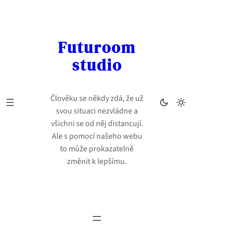
Přeskočit
na
obsah
Futuroom
studio
Člověku se někdy zdá, že už
svou situaci nezvládne a
všichni se od něj distancují.
Ale s pomocí našeho webu
to může prokazatelně
změnit k lepšímu.