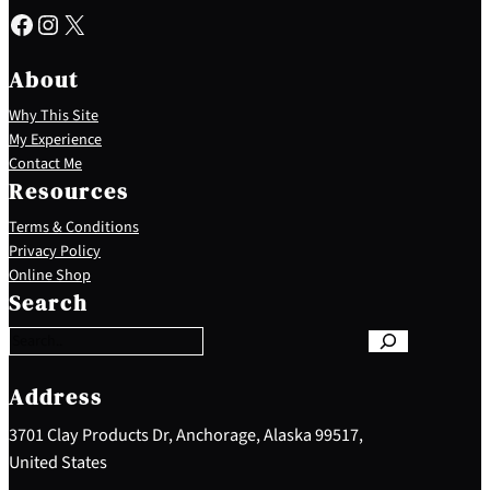
Facebook
Instagram
X
About
Why This Site
My Experience
Contact Me
Resources
Terms & Conditions
Privacy Policy
S
Online Shop
e
Search
a
r
c
h
Address
3701 Clay Products Dr, Anchorage, Alaska 99517,
United States