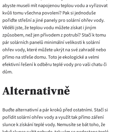
abyste museli mít napojenou teplou vodu a vyřizovat
kvůli tomu všechna povolení? Pak si jednoduše
pořiďte střešní a jiné panely pro solární ohřev vody.
Věděli jste, že teplou vodu můžete získat i jiným
způsobem, než jen přívodem z potrubí? Stačí k tomu
pár solárních panelů minimální velikosti k solární
ohřev vody, které můžete ukrýt na své zahradě nebo
přímo na střeše domu. Toto je ekologické a velmi
efektivní řešení k odběru teplé vody pro vaši chatu či
dům.
Alternativně
Buďte alternativní a pár kroků před ostatními. Stačí si
pořídit
solární ohřev vody
a využít tak přímo záření
slunce k získání teplé vody. Nemusíte se bát toho, že
když slunce svítit nebude, tak vám se nedostane teplé